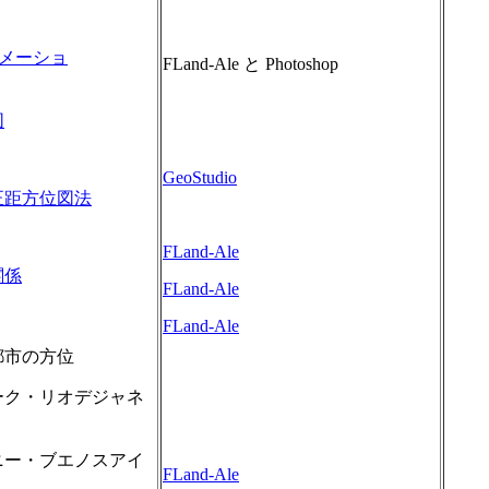
ニメーショ
FLand-Ale と Photoshop
図
GeoStudio
正距方位図法
FLand-Ale
関係
FLand-Ale
FLand-Ale
都市の方位
ク・リオデジャネ
ー・ブエノスアイ
FLand-Ale