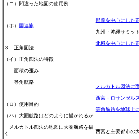
（ニ）間違った地図の使用例
那覇を中心にした
（ホ）
国連旗
九州・沖縄サミットH
北極を中心にした
３．正角図法
（イ）正角図法の特徴
面積の歪み
等角航路
メルカトル図法に
西宮－ロサンゼル
（ロ）使用目的
等角航路を地球上
（ハ）大圏航路はどのように描かれるか
メルカトル図法の地図に大圏航路を描
西宮と主要都市の
く