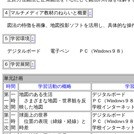
４
マルチメディア教材のねらいと概要
↑
図法の特徴を画像、地図投影ソフトを活用し、具体的な
５
学習環境
↑
デジタルボード 電子ペン ＰＣ（Windows９８）
６
学習展開
↑
単元計画
時間
学習活動の概略
学
第
一
地図のある生活
デジタルボード 
一
時
さまざまな地図・世界観を反
ＰＣ（Window
次
間
映した地図
学校インターネ
第
一
球面上の世界
デジタルボード 
二
時
位置の表現（緯線・経線）と
ＰＣ（Window
次
間
時差
学校インターネ