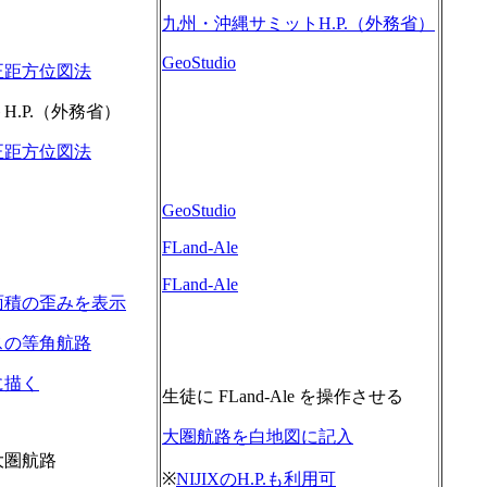
九州・沖縄サミットH.P.（外務省）
GeoStudio
正距方位図法
.P.（外務省）
正距方位図法
GeoStudio
FLand-Ale
FLand-Ale
面積の歪みを表示
スの等角航路
に描く
生徒に FLand-Ale を操作させる
大圏航路を白地図に記入
大圏航路
※
NIJIXのH.P.も利用可