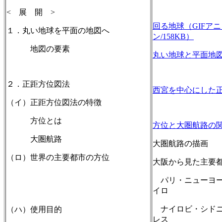
< 展 開 >
回る地球（GIFア
１．丸い地球を平面の地図へ
ン/158KB）
地図の要素
丸い地球と平面地
２．正距方位図法
西宮を中心にした
（イ）正距方位図法の特徴
方位とは
方位と大圏航路の
大圏航路
大圏航路の描画
（ロ）世界の主要都市の方位
大阪から見た主要
パリ・ニューヨー
イロ
ナイロビ・シドニ
（ハ）使用目的
レス