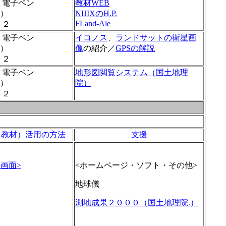
電子ペン
教材WEB
s９８）
NIJIXのH.P.
FLand-Ale
ット２
電子ペン
イコノス
、
ランドサットの衛星画
s９８）
像
の紹介／
GPSの解説
ット２
電子ペン
地形図閲覧システム（国土地理
s９８）
院）
ット２
（教材）活用の方法
支援
画面>
<ホームページ・ソフト・その他>
地球儀
測地成果２０００（国土地理院.）