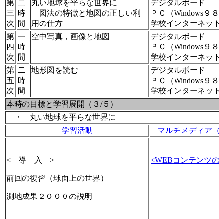
第
二
丸い地球を平らな世界に
デジタルボード 
三
時
図法の特徴と地図の正しい利
ＰＣ（Window
次
間
用の仕方
学校インターネ
第
一
空中写真，画像と地図
デジタルボード 
四
時
ＰＣ（Window
次
間
学校インターネ
第
二
地形図を読む
デジタルボード 
五
時
ＰＣ（Window
次
間
学校インターネ
本時の目標と学習展開（３/５）
・ 丸い地球を平らな世界に
学習活動
マルチメディア
< 導 入 >
<WEBコンテンツの
前回の復習（球面上の世界）
測地成果２０００の説明