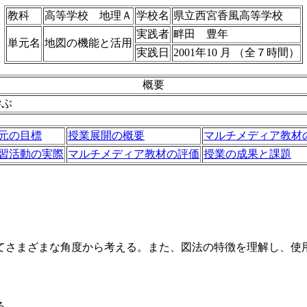
教科
高等学校 地理Ａ
学校名
県立西宮香風高等学校
実践者
畔田 豊年
単元名
地図の機能と活用
実践日
2001年10 月 （全７時間）
概要
学ぶ
元の目標
授業展開の概要
マルチメディア教材
習活動の実際
マルチメディア教材の評価
授業の成果と課題
さまざまな角度から考える。また、図法の特徴を理解し、使
る。