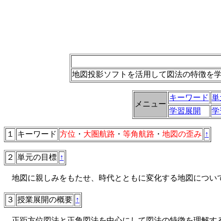
地図投影ソフトを活用して図法の特徴を
キーワード
単
メニュー
学習展開
学
１
キーワード
方位
・
大圏航路
・
等角航路
・
地図の歪み
↑
２
単元の目標
↑
地図に親しみをもたせ、時代とともに変化する地図について
３
授業展開の概要
↑
正距方位図法と正角図法を中心にして図法の特徴を理解す