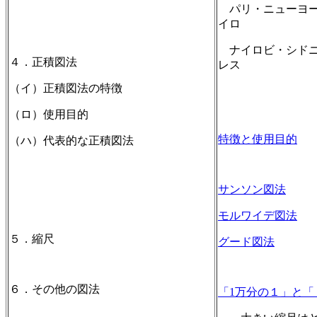
パリ・ニューヨー
イロ
ナイロビ・シドニ
４．正積図法
レス
（イ）正積図法の特徴
（ロ）使用目的
特徴と使用目的
（ハ）代表的な正積図法
サンソン図法
モルワイデ図法
５．縮尺
グード図法
６．その他の図法
「1万分の１」と「