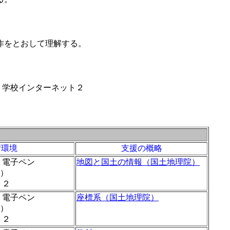
操作をとおして理解する。
 学校インターネット２
習環境
支援の概略
電子ペン
地図と国土の情報（国土地理院）
s９８）
ット２
電子ペン
座標系（国土地理院
）
s９８）
ット２